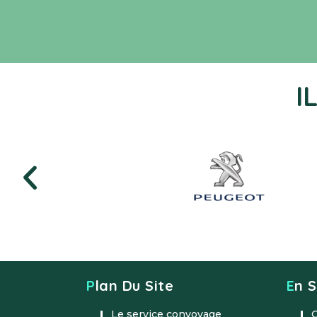
I
Plan Du Site
En 
Le service convoyage