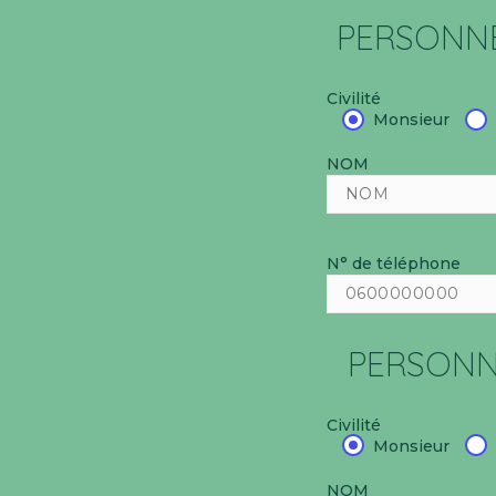
PERSONNE
Civilité
Monsieur
NOM
N° de téléphone
PERSONN
Civilité
Monsieur
NOM