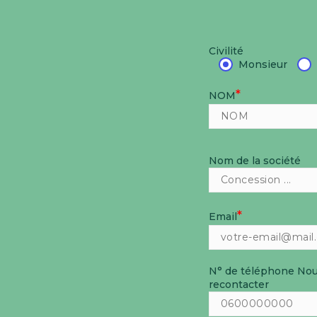
Civilité
Monsieur
*
NOM
Nom de la société
*
Email
N° de téléphone
Nou
recontacter