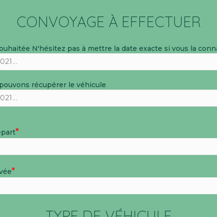
CONVOYAGE À EFFECTUER
souhaitée
N'hésitez pas à mettre la date exacte si vous la conn
 pouvons récupérer le véhicule
*
épart
*
ivée
TYPE DE VÉHICULE