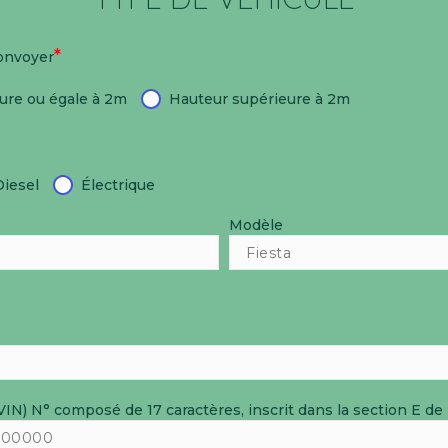
*
convoyer
eure ou égale à 2m
Hauteur supérieure à 2m
Diesel
Électrique
Modèle
°VIN)
N° composé de 17 caractères, inscrit dans la section E de l