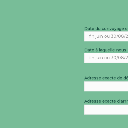
Date du convoyage 
Date à laquelle nous
Adresse exacte de d
Adresse exacte d'arr