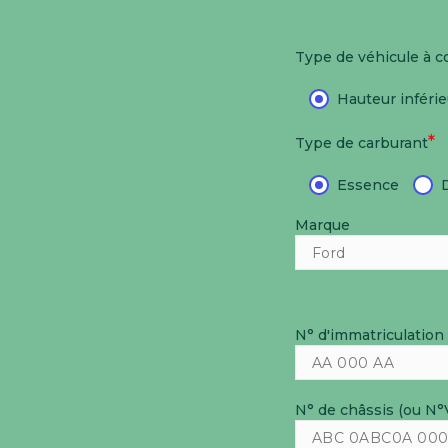
Type de véhicule à 
Hauteur inféri
*
Type de carburant
Essence
Marque
N° d'immatriculation
N° de châssis (ou N