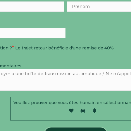
*
ution ?
Le trajet retour bénéficie d'une remise de 40%
émentaires
Veuillez prouver que vous êtes humain en sélectionnan