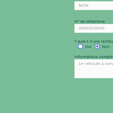
N° de téléphone
Y aura-t-il une restit
Oui
Non
Informations compl